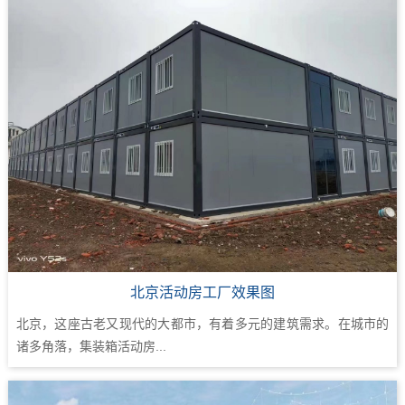
北京活动房工厂效果图
北京，这座古老又现代的大都市，有着多元的建筑需求。在城市的
诸多角落，集装箱活动房...