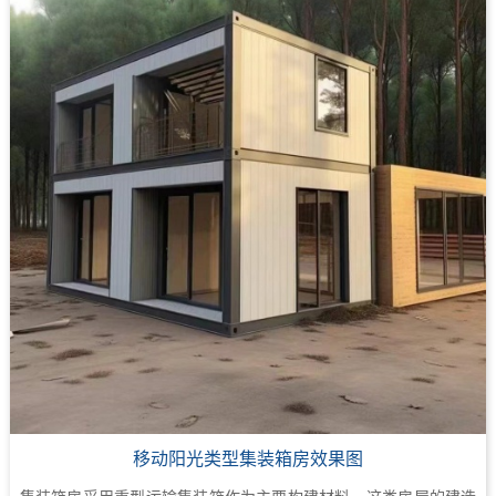
移动阳光类型集装箱房效果图