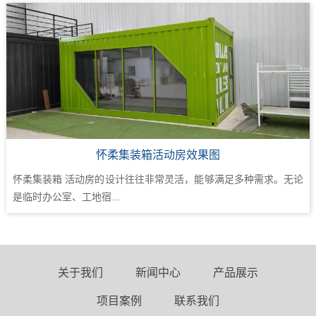
怀柔集装箱活动房效果图
怀柔集装箱 活动房的设计往往非常灵活，能够满足多种需求。无论
是临时办公室、工地宿...
关于我们
新闻中心
产品展示
项目案例
联系我们