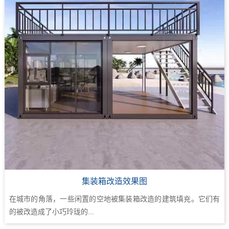
集装箱改造效果图
在城市的角落，一些闲置的空地被集装箱改造的建筑填充。它们有
的被改造成了小巧玲珑的...