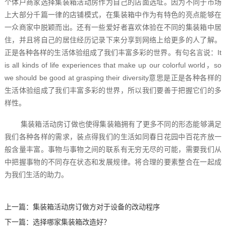
个体户商家选择集装箱活动房作为自己的店面选址。因为不同于市场
上大部分千篇一律的店铺模式，在集装箱中作为有特色的亮点能够在
一众商家中脱颖而出。还有一些爱好者喜欢体验在不同的集装箱中居
住，并且将自己的居住经历记录下来分享到网络上给更多的人了解。
正是各种各样的生活体验组成了我们丰富多彩的世界。有句名言说：It
is all kinds of life experiences that make up our colorful world，so
we should be good at grasping their diversity意思是正是各种各样的
生活体验组成了我们丰富多彩的世界，所以我们要善于把握它们的多
样性。
集装箱活动房订做也使得集装箱拥有了更多不同的形态能够满足
我们各种各样的需求，装点得我们的生活如同春日花园中百花齐放一
般含量丰富。事物与事物之间的联系有无穷无尽的可能，需要我们从
中把握事物的不同存在状态和发展规律。将合理的要素整合在一起成
为我们生活的助力。
上一篇：
集装箱活动房订做方对于设备的改动程序
下一篇：
选择哪家集装箱改造好？