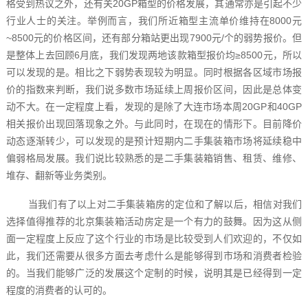
格受到热议之外，还有关20GP箱型的价格发展，其通常亦是引起不少
行业人士的关注。举例而言，我们所近箱型主流单价维持在8000元
~8500元的价格区间，还有部分箱站更出现7900元/个的弱势报价。但
是整体上去回顾6月底，我们发现两地该款箱型报价均≥8500元，所以
可以发现的是。相比之下弱势表现较为明显。同时根据各区域市场报
价的指数来判断，我们说多数市场延续上周报价区间，因此是总体变
动不大。在一定程度上看，发现的是除了大连市场本周20GP和40GP
相关报价出现回落现象之外。与此同时，在现在的情形下。目前降价
动态逐渐转少，可以发现的是预计短期内二手集装箱市场将延续稳中
偏弱格局发展。我们说比较熟悉的是二手集装箱销售、租赁、维修、
堆存、翻新等业务类别。
当我们有了以上对二手集装箱房的定位和了解以后，相信对我们
选择值得推荐的北京集装箱活动房定是一个有力的鼓舞。因为这从侧
面一定程度上反应了这个行业的市场是比较受到人们欢迎的，不仅如
此，我们还需要从很多方面去考虑什么是能够得到市场和消费者检验
的。当我们能够广泛的发展这个定制的时候，说明其是已经得到一定
程度的消费者的认可的。