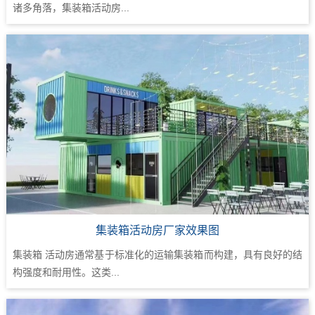
诸多角落，集装箱活动房...
集装箱活动房厂家效果图
集装箱 活动房通常基于标准化的运输集装箱而构建，具有良好的结
构强度和耐用性。这类...