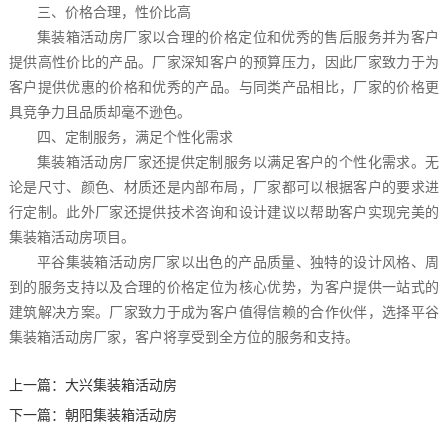
三、价格合理，性价比高
集装箱活动房厂家以合理的价格定位和优秀的售后服务并为客户
提供高性价比的产品。厂家深知客户的预算压力，因此厂家致力于为
客户提供优惠的价格和优秀的产品。与同类产品相比，厂家的价格更
具竞争力且品质却毫不逊色。
四、定制服务，满足个性化需求
集装箱活动房厂家还提供定制服务以满足客户的个性化需求。无
论是尺寸、颜色、材质还是内部布局，厂家都可以根据客户的要求进
行定制。此外厂家还提供技术咨询和设计建议以帮助客户实现完美的
集装箱活动房项目。
平谷集装箱活动房厂家以出色的产品质量、独特的设计风格、周
到的服务支持以及合理的价格定位为核心优势，为客户提供一站式的
建筑解决方案。厂家致力于成为客户值得信赖的合作伙伴，选择平谷
集装箱活动房厂家，客户将享受到全方位的服务和支持。‍
上一篇：
大兴集装箱活动房
下一篇：
朝阳集装箱活动房