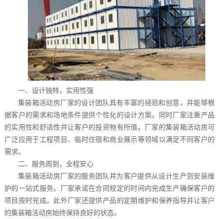
一、设计独特，实用性强
集装箱活动房厂家的设计团队具有丰富的经验和创意，并能够根
据客户的需求和场地条件提供个性化的设计方案。同时厂家注重产品
的实用性和舒适性并让客户的投资物有所值。厂家的集装箱活动房可
广泛应用于工程项目、临时住宿和商业展示等领域以满足不同客户的
需求。
二、服务周到，全程安心
集装箱活动房厂家的服务团队并为客户提供从设计生产到安装维
护的一站式服务。厂家承诺在合同规定的时间内完成生产确保客户的
项目按时完成。此外厂家还提供产品的定期维护和保养指导并让客户
的集装箱活动房始终保持良好的状态。