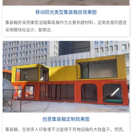
移动阳光类型集装箱房效果图
集装箱房采用重型运输集装箱作为主要构建材料，这类房屋的建造
采用模块化设计，能够迅...
创意集装箱定制效果图
集装箱，在很多人印象里不过是用于货物运输的大铁盒子。然而，