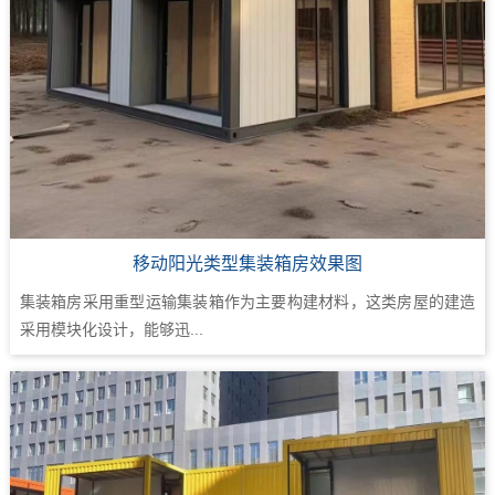
移动阳光类型集装箱房效果图
集装箱房采用重型运输集装箱作为主要构建材料，这类房屋的建造
采用模块化设计，能够迅...