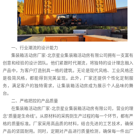
一、行业潮流的设计能力
集装箱活动房厂家-北京星业集装箱活动房有限公司拥有一支富有
创意和经验的设计团队。他们紧跟时代潮流，将独特的设计理念融入
产品中，为客户打造别具一格的建筑。无论是现代风格、工业风格还
是极简风格，都能得到完美呈现。此外，厂家还提供个性化定制服
务，满足客户的独特需求，让集装箱活动房成为展示个人品味的舞
台。
二、严格把控的产品质量
在集装箱活动房厂家-北京星业集装箱活动房有限公司，营业的理
念“质量是生命线”。从原材料的采购到生产过程的每一个环节，都有严
格的质量标准。厂家采用高品质的材料，结合先进的工艺技术，确保
产品的坚固耐用。同时，定期对产品进行质量检测，确保每一件出厂