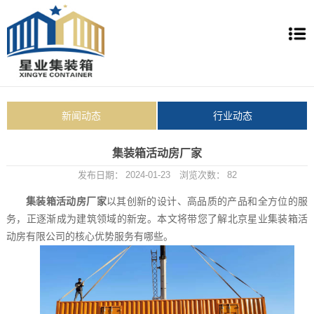
新闻动态
行业动态
集装箱活动房厂家
发布日期：
2024-01-23
浏览次数：
82
集装箱活动房厂家
以其创新的设计、高品质的产品和全方位的服
务，正逐渐成为建筑领域的新宠。本文将带您了解北京星业集装箱活
动房有限公司的核心优势服务有哪些。