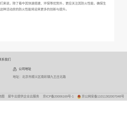
为主要结构材料，钢铁具有高度的阻燃性，使得集装箱本身在火灾
符合防火标准，以确保整个活动房在火灾中的安全性。
是关键因素之一。隔热材料可以有效减缓火势蔓延的速度，为人员
低活动房内部温度，减缓火势蔓延，提高人员的生存机会。
下功夫，加强防火措施也是确保这种活动房安全的重要手段。例如
于良好状态，一旦发生火灾能够及时、有效地进行扑救。
火预案也是至关重要的。通过提前演练，培训人员疏散逃生技能，
损失。
方面并非不可克服的难题。通过科学的建造设计、合理的材料选择
此，对于选择这种活动房的人们来说，除了看中其快速搭建、环保
，相信随着技术的不断进步，这种活动房的防火性能将迎来更多的