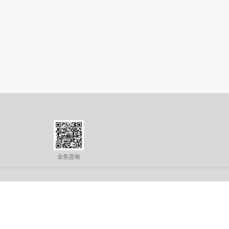
中不易燃烧。然而，要注意的是，集装箱
疏散争取宝贵的时间。合理选择和使用隔
，定期进行防火设施设备的检查与维护，
提高每个人在火灾中的应对能力，从而很
以及强化的防火措施，可以有效提高这种
等优势外，更应关注其防火性能，确保生
创新与提升。