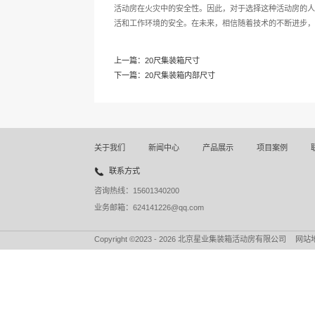
首先，集装箱本身以钢铁
内部所使用的其他材料也需要
其次，隔热材料的选择也
热材料，可以在火灾发生时降
防火措施的加强
除了在建筑材料的选择上
确保灭火器、消防栓等设备处
此外，制定科学合理的防
大程度地减少人员伤亡和财产
集装箱活动房在防火性能
活动房在火灾中的安全性。因
活和工作环境的安全。在未来